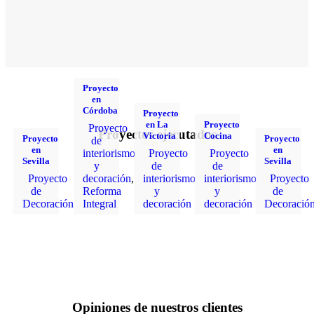
Proyecto
en
Córdoba
Proyecto
en La
Proyecto
Proyecto
Proyectos ejecutados
Victoria
Cocina
Proyecto
Proyecto
de
en
en
interiorismo
Proyecto
Proyecto
Sevilla
Sevilla
y
de
de
Proyecto
decoración
,
interiorismo
interiorismo
Proyecto
de
Reforma
y
y
de
Decoración
Integral
decoración
decoración
Decoració
Opiniones de nuestros clientes