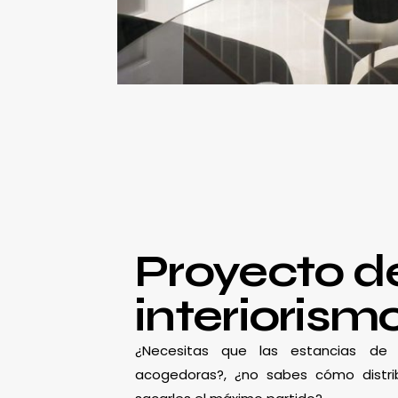
Proyecto d
interiorism
¿Necesitas que las estancias d
acogedoras?, ¿no sabes cómo distrib