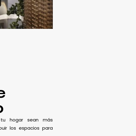
e
o
e tu hogar sean más
uir los espacios para