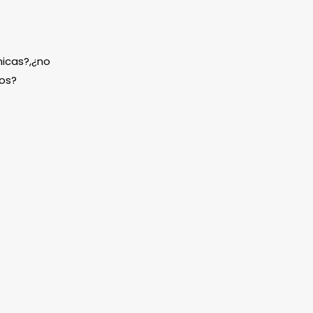
icas?,¿no
os?