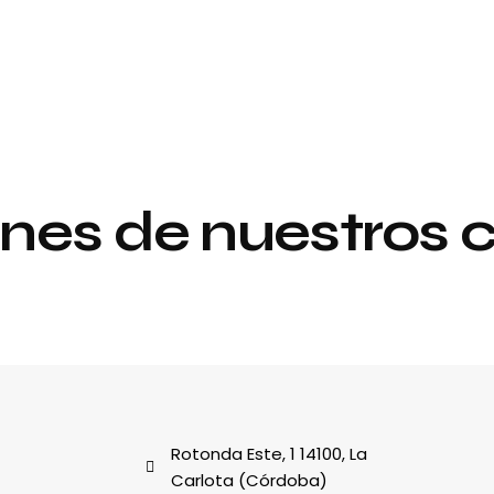
nes de nuestros c
Proyecto de
y
interiorismo y
decoración
al
Rotonda Este, 1 14100, La
Carlota (Córdoba)