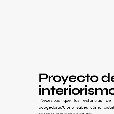
Proyecto d
interiorism
¿Necesitas que las estancias d
acogedoras?, ¿no sabes cómo distrib