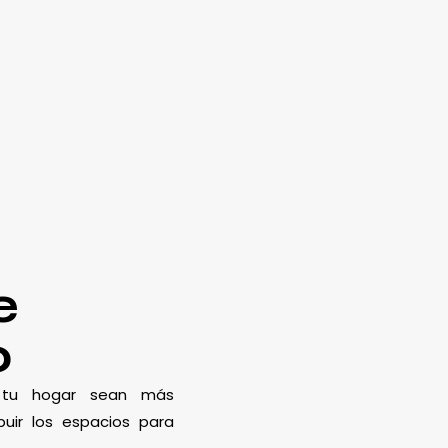
e
o
e tu hogar sean más
uir los espacios para