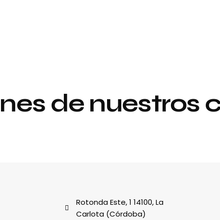
nes de nuestros c
Proyecto de
y
interiorismo y
decoración
al
Rotonda Este, 1 14100, La
Carlota (Córdoba)