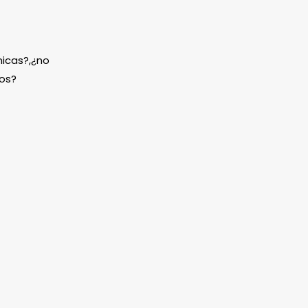
icas?,¿no
os?