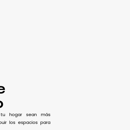
e
o
e tu hogar sean más
uir los espacios para