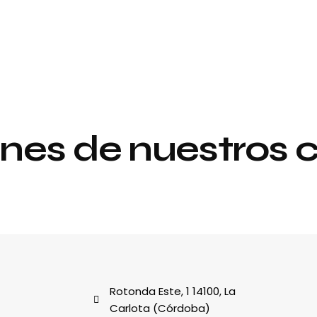
nes de nuestros c
Proyecto de
y
interiorismo y
decoración
al
Rotonda Este, 1 14100, La
Carlota (Córdoba)