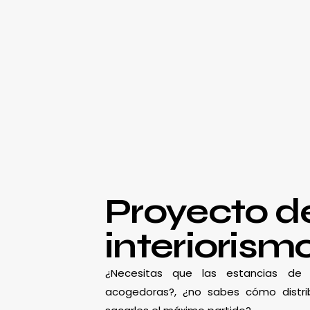
Proyecto d
interiorism
¿Necesitas que las estancias d
acogedoras?, ¿no sabes cómo distrib