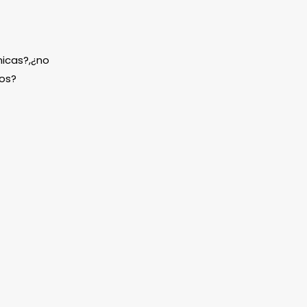
icas?,¿no
os?