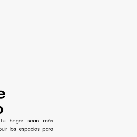
e
o
e tu hogar sean más
uir los espacios para