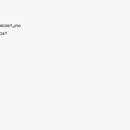
icas?,¿no
os?