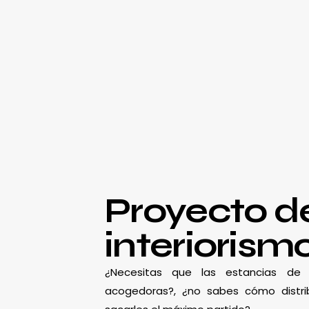
Proyecto d
interiorism
¿Necesitas que las estancias d
acogedoras?, ¿no sabes cómo distrib