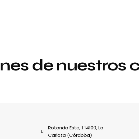
nes de nuestros c
Proyecto de
y
interiorismo y
decoración
al
Rotonda Este, 1 14100, La
Carlota (Córdoba)