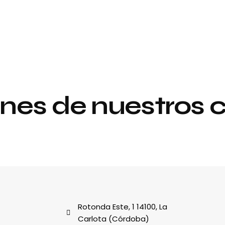
nes de nuestros c
Proyecto de
y
interiorismo y
decoración
al
Rotonda Este, 1 14100, La
Carlota (Córdoba)