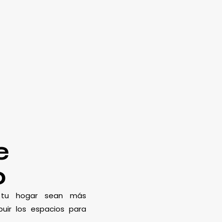
e
o
e tu hogar sean más
uir los espacios para