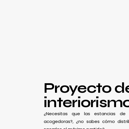
Proyecto d
interiorism
¿Necesitas que las estancias d
acogedoras?, ¿no sabes cómo distrib