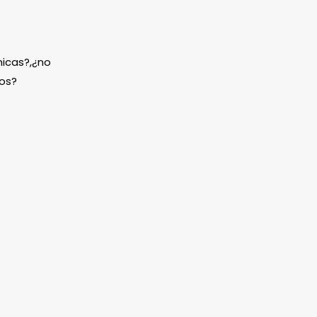
icas?,¿no
os?