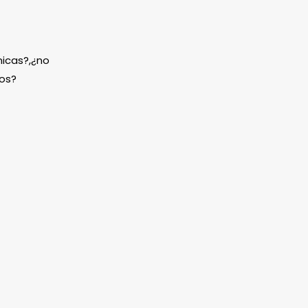
icas?,¿no
os?