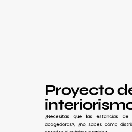
Proyecto d
interiorism
¿Necesitas que las estancias d
acogedoras?, ¿no sabes cómo distrib