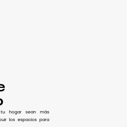
e
o
e tu hogar sean más
uir los espacios para