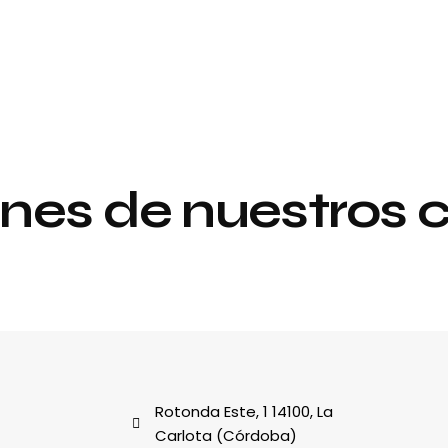
nes de nuestros c
Proyecto de
y
interiorismo y
decoración
al
Rotonda Este, 1 14100, La
Carlota (Córdoba)