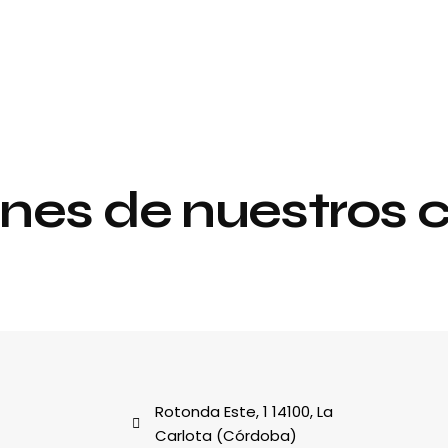
nes de nuestros c
Proyecto de
y
interiorismo y
decoración
al
Rotonda Este, 1 14100, La
Carlota (Córdoba)