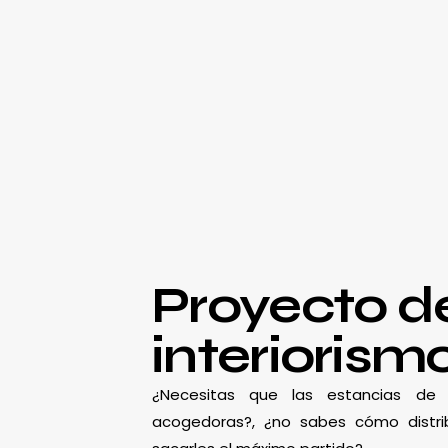
Proyecto d
interiorism
¿Necesitas que las estancias d
acogedoras?, ¿no sabes cómo distrib