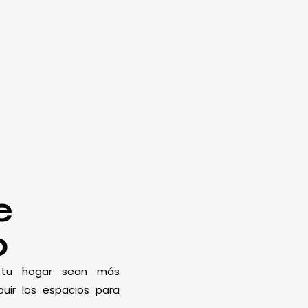
e
o
e tu hogar sean más
uir los espacios para