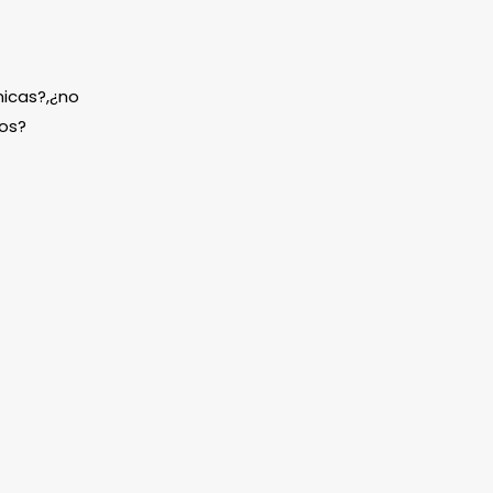
icas?,¿no
os?