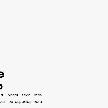
e
o
e tu hogar sean más
uir los espacios para