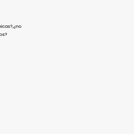
icas?,¿no
os?