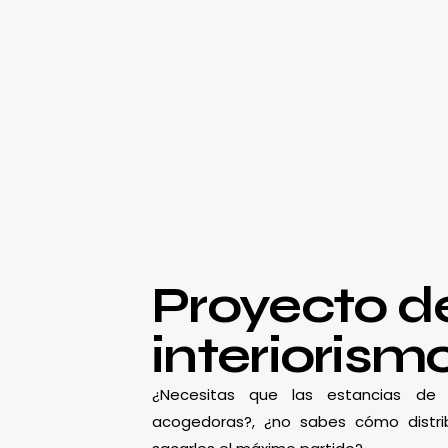
Proyecto d
interiorism
¿Necesitas que las estancias d
acogedoras?, ¿no sabes cómo distrib