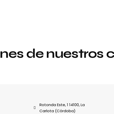
nes de nuestros c
Proyecto de
y
interiorismo y
decoración
al
Rotonda Este, 1 14100, La
Carlota (Córdoba)