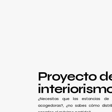
Proyecto d
interiorism
¿Necesitas que las estancias d
acogedoras?, ¿no sabes cómo distrib