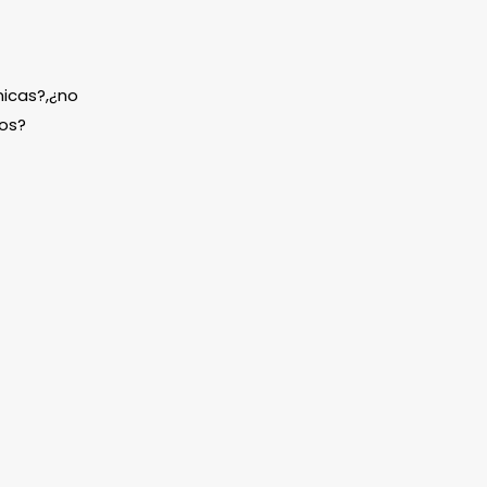
icas?,¿no
os?