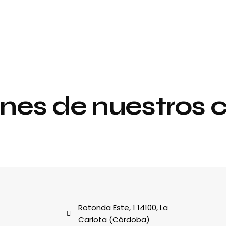
nes de nuestros c
Proyecto de
y
interiorismo y
decoración
al
Rotonda Este, 1 14100, La
Carlota (Córdoba)