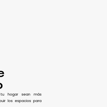
e
o
e tu hogar sean más
uir los espacios para