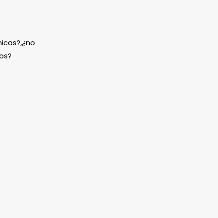
icas?,¿no
os?