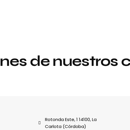
nes de nuestros c
Proyecto de
y
interiorismo y
decoración
al
Rotonda Este, 1 14100, La
Carlota (Córdoba)