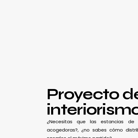
Proyecto d
interiorism
¿Necesitas que las estancias d
acogedoras?, ¿no sabes cómo distrib