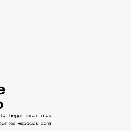
e
o
e tu hogar sean más
uir los espacios para