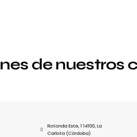
nes de nuestros c
Proyecto de
y
interiorismo y
decoración
al
Rotonda Este, 1 14100, La
Carlota (Córdoba)