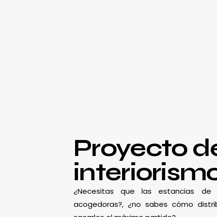
Proyecto d
interiorism
¿Necesitas que las estancias d
acogedoras?, ¿no sabes cómo distrib