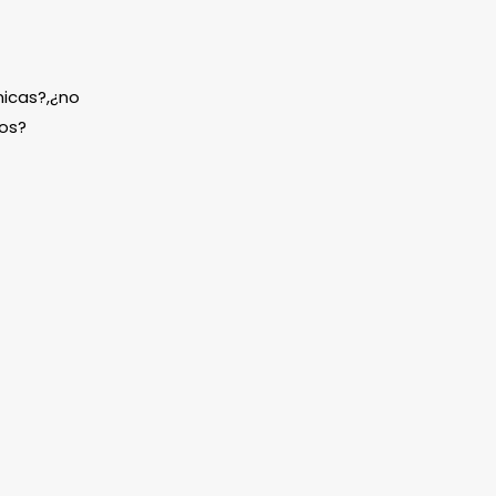
icas?,¿no
os?