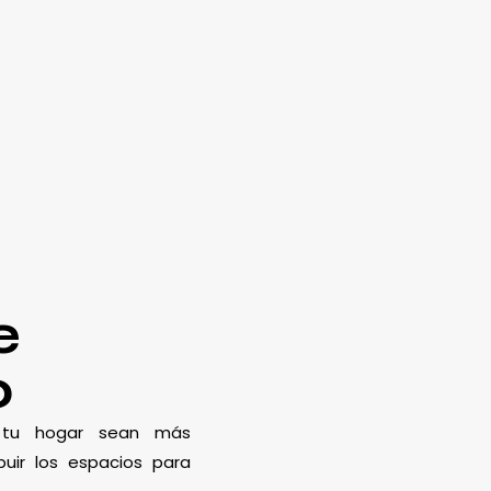
e
o
e tu hogar sean más
uir los espacios para