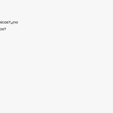
icas?,¿no
os?