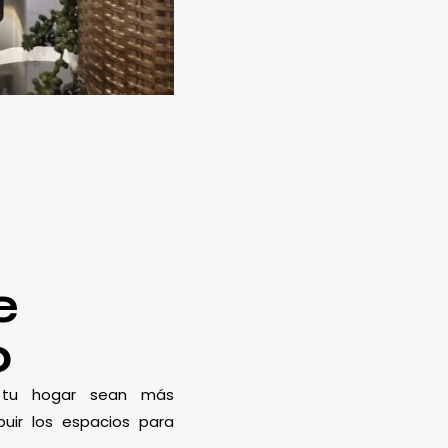
e
o
e tu hogar sean más
uir los espacios para