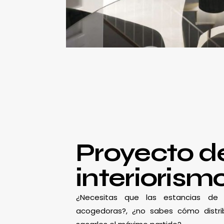
Proyecto d
interiorism
¿Necesitas que las estancias d
acogedoras?, ¿no sabes cómo distrib