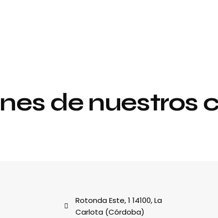
nes de nuestros c
Proyecto de
y
interiorismo y
decoración
al
Rotonda Este, 1 14100, La
Carlota (Córdoba)