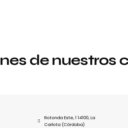
nes de nuestros c
Proyecto de
y
interiorismo y
decoración
al
Rotonda Este, 1 14100, La
Carlota (Córdoba)