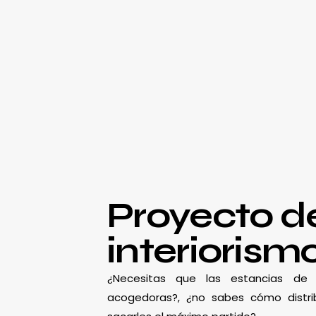
Proyecto d
interiorism
¿Necesitas que las estancias d
acogedoras?, ¿no sabes cómo distrib