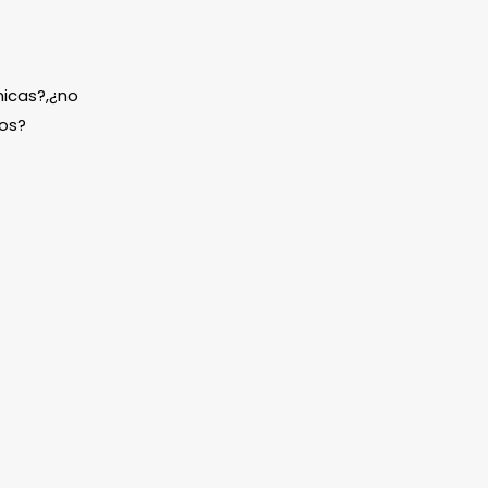
icas?,¿no
os?