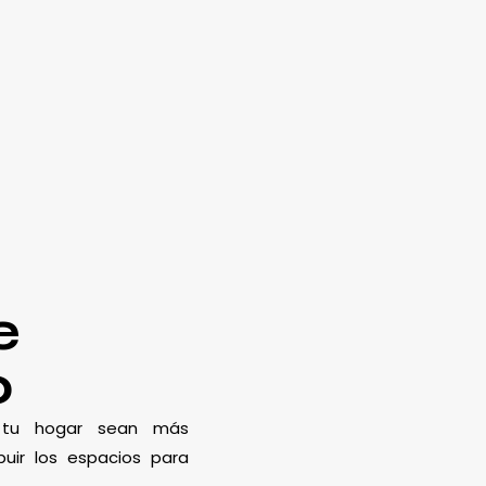
e
o
e tu hogar sean más
uir los espacios para