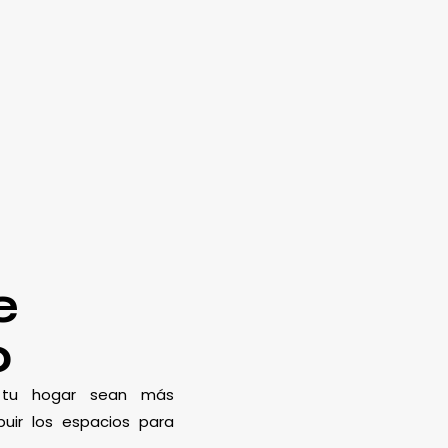
e
o
e tu hogar sean más
uir los espacios para