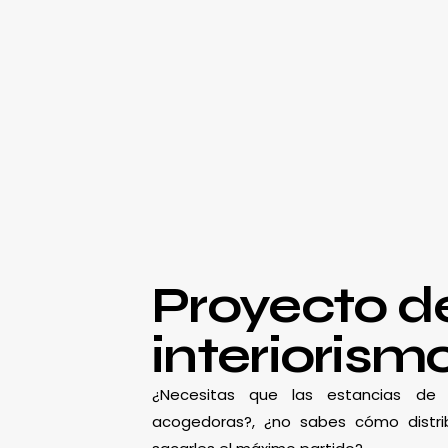
Proyecto d
interiorism
¿Necesitas que las estancias d
acogedoras?, ¿no sabes cómo distrib