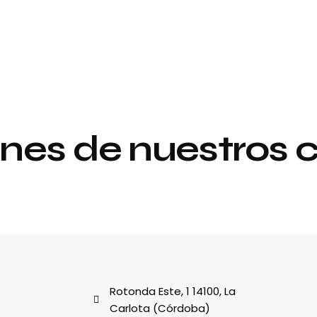
nes de nuestros c
Proyecto de
y
interiorismo y
decoración
al
Rotonda Este, 1 14100, La
Carlota (Córdoba)