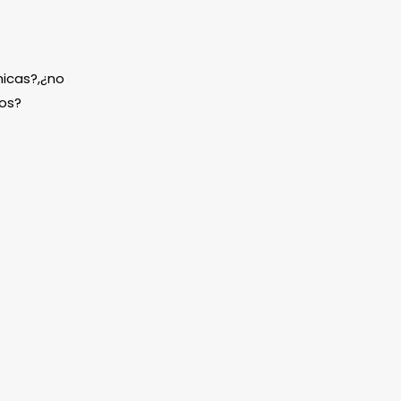
icas?,¿no
os?