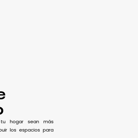
e
o
e tu hogar sean más
uir los espacios para