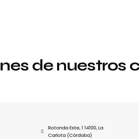
nes de nuestros c
Proyecto de
y
interiorismo y
decoración
al
Rotonda Este, 1 14100, La
Carlota (Córdoba)