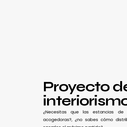
Proyecto d
interiorism
¿Necesitas que las estancias d
acogedoras?, ¿no sabes cómo distrib