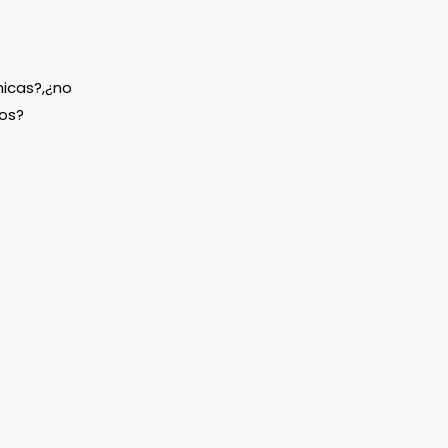
icas?,¿no
os?