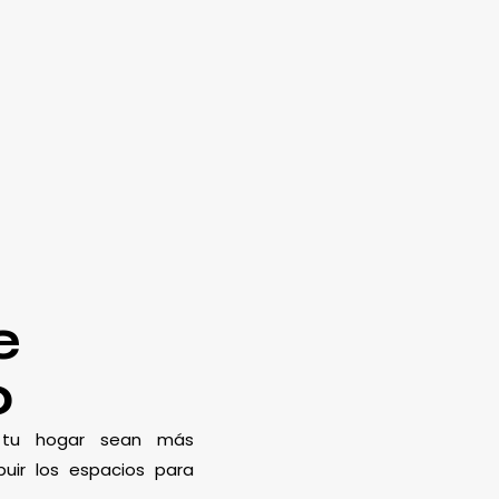
e
o
e tu hogar sean más
uir los espacios para