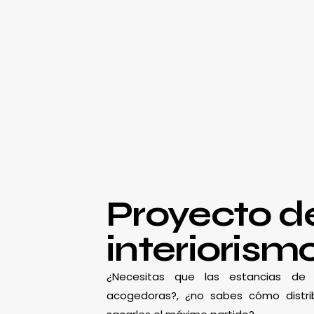
Proyecto d
interiorism
¿Necesitas que las estancias d
acogedoras?, ¿no sabes cómo distrib