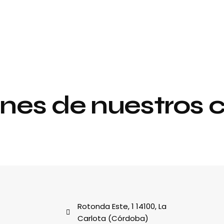
nes de nuestros c
Proyecto de
y
interiorismo y
decoración
al
Rotonda Este, 1 14100, La
Carlota (Córdoba)