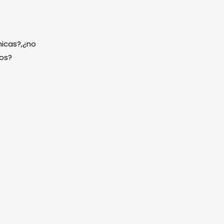
icas?,¿no
os?