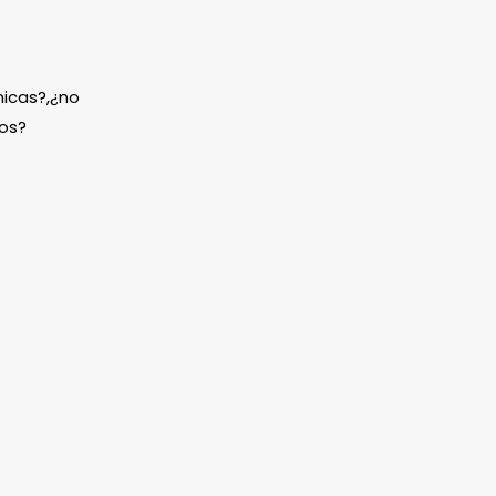
icas?,¿no
os?