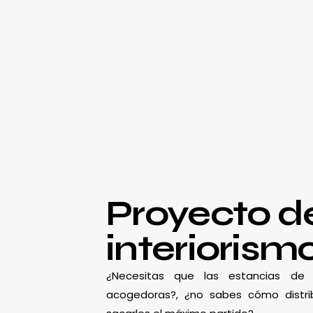
Proyecto d
interiorism
¿Necesitas que las estancias d
acogedoras?, ¿no sabes cómo distrib