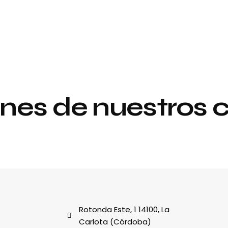
nes de nuestros c
Proyecto de
y
interiorismo y
decoración
al
Rotonda Este, 1 14100, La
Carlota (Córdoba)