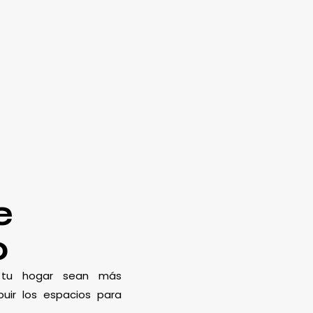
e
o
e tu hogar sean más
uir los espacios para