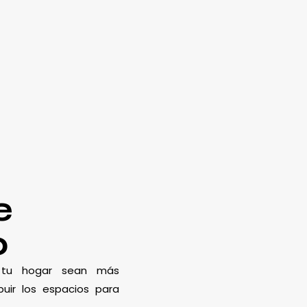
e
o
e tu hogar sean más
uir los espacios para