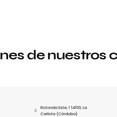
nes de nuestros c
Proyecto de
y
interiorismo y
decoración
al
Rotonda Este, 1 14100, La
Carlota (Córdoba)