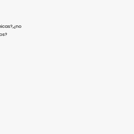
icas?,¿no
os?