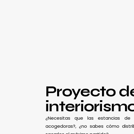
Proyecto d
interiorism
¿Necesitas que las estancias d
acogedoras?, ¿no sabes cómo distrib