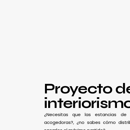
Proyecto d
interiorism
¿Necesitas que las estancias d
acogedoras?, ¿no sabes cómo distrib