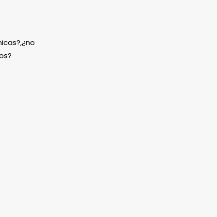
icas?,¿no
os?