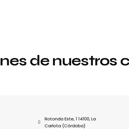
nes de nuestros c
Proyecto de
y
interiorismo y
decoración
al
Rotonda Este, 1 14100, La
Carlota (Córdoba)