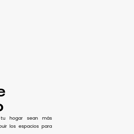
e
o
e tu hogar sean más
uir los espacios para