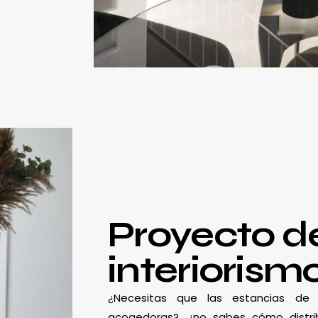
Proyecto d
interiorism
¿Necesitas que las estancias d
acogedoras?, ¿no sabes cómo distrib