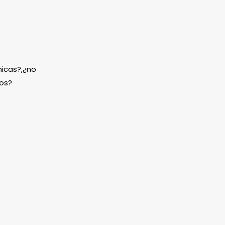
icas?,¿no
os?