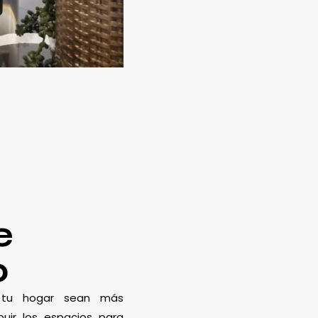
e
o
e tu hogar sean más
uir los espacios para