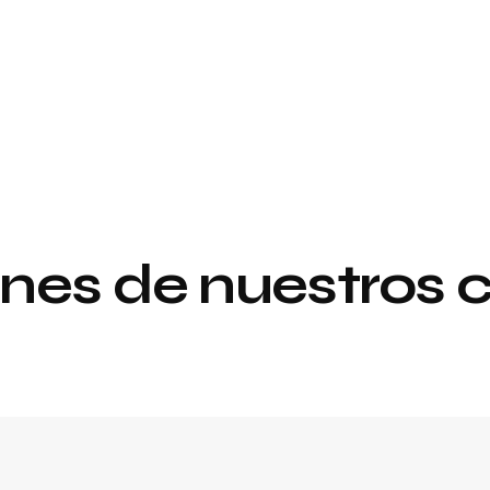
nes de nuestros c
Proyecto de
y
interiorismo y
decoración
al