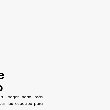
e
o
e tu hogar sean más
uir los espacios para