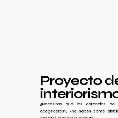
Proyecto d
interiorism
¿Necesitas que las estancias d
acogedoras?, ¿no sabes cómo distrib