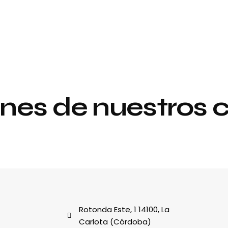
nes de nuestros c
Proyecto de
y
interiorismo y
decoración
al
Rotonda Este, 1 14100, La
Carlota (Córdoba)