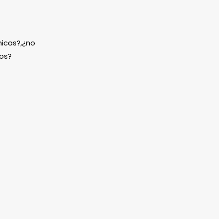
icas?,¿no
os?