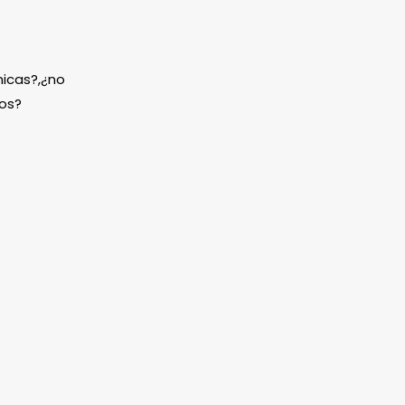
icas?,¿no
os?