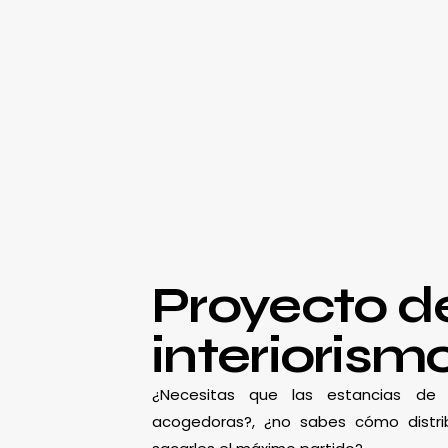
Proyecto d
interiorism
¿Necesitas que las estancias d
acogedoras?, ¿no sabes cómo distrib