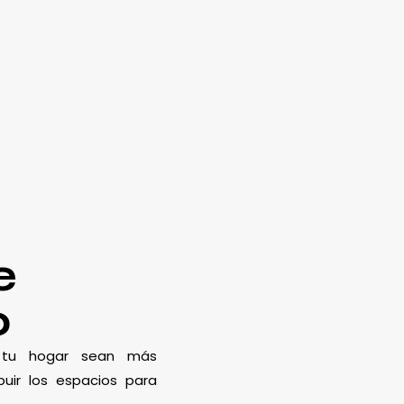
e
o
e tu hogar sean más
uir los espacios para