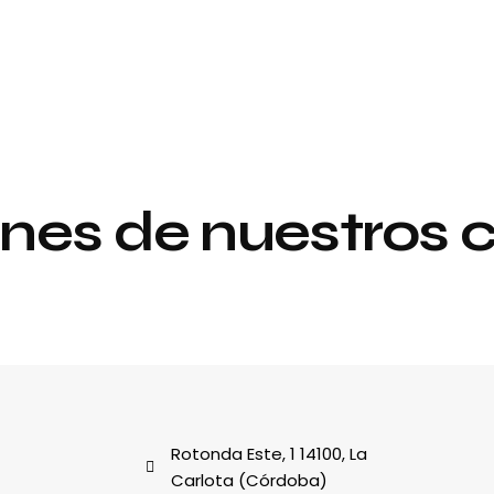
nes de nuestros c
Proyecto de
y
interiorismo y
decoración
al
Rotonda Este, 1 14100, La
Carlota (Córdoba)