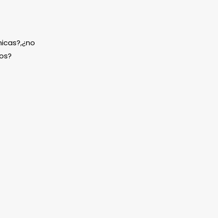
icas?,¿no
os?