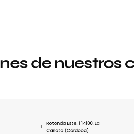
nes de nuestros c
Proyecto de
y
interiorismo y
decoración
al
Rotonda Este, 1 14100, La
Carlota (Córdoba)