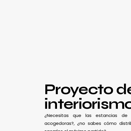
Proyecto d
interiorism
¿Necesitas que las estancias d
acogedoras?, ¿no sabes cómo distrib