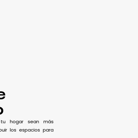
e
o
e tu hogar sean más
uir los espacios para