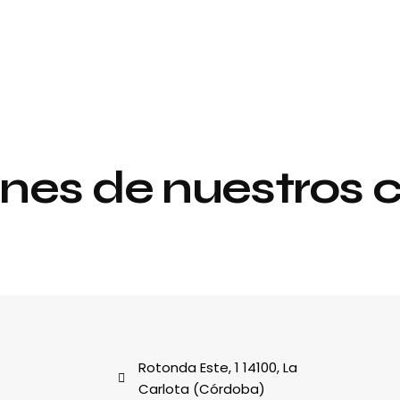
nes de nuestros c
Proyecto de
y
interiorismo y
decoración
al
Rotonda Este, 1 14100, La
Carlota (Córdoba)