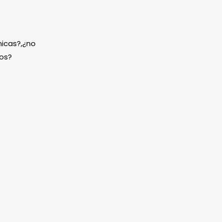
icas?,¿no
os?