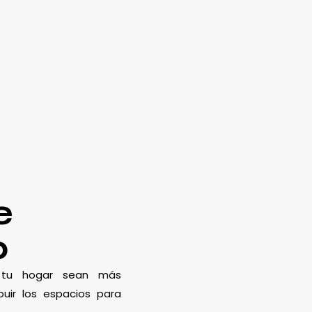
e
o
e tu hogar sean más
uir los espacios para