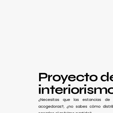
Proyecto d
interiorism
¿Necesitas que las estancias d
acogedoras?, ¿no sabes cómo distrib