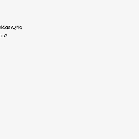
icas?,¿no
os?