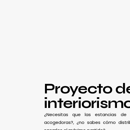
Proyecto d
interiorism
¿Necesitas que las estancias d
acogedoras?, ¿no sabes cómo distrib