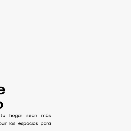
e
o
e tu hogar sean más
uir los espacios para