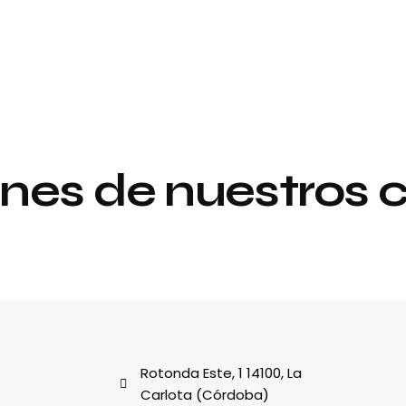
nes de nuestros c
Proyecto de
y
interiorismo y
decoración
al
Rotonda Este, 1 14100, La
Carlota (Córdoba)